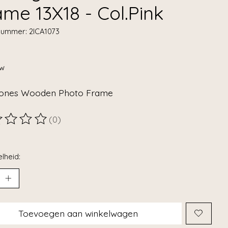
ame 13X18 - Col.Pink
lnummer: 2ICA1073
tw
ones Wooden Photo Frame
(0)
ordeling van dit product is
0
van de 5
lheid:
Toevoegen aan winkelwagen