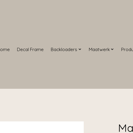
Home
Decal Frame
Backloaders
Maatwerk
Prod
Ma