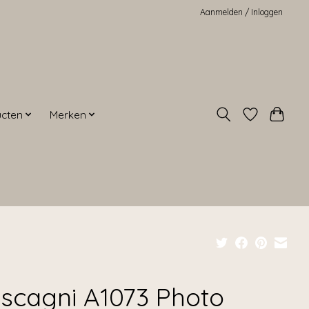
Aanmelden / Inloggen
ucten
Merken
scagni A1073 Photo