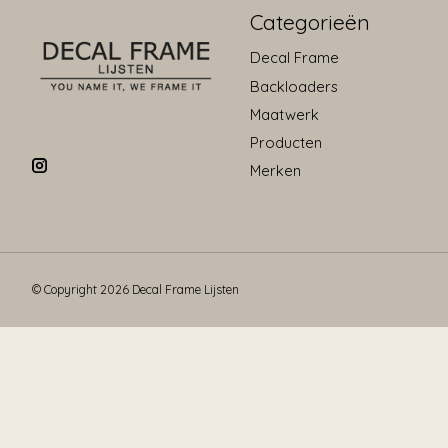
Categorieën
Decal Frame
Backloaders
Maatwerk
Producten
Merken
© Copyright 2026 Decal Frame Lijsten