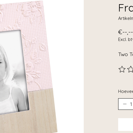
Fr
Artike
€--,--
Excl. b
Two T
De beo
Hoevee