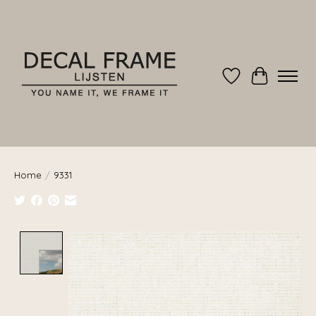
Verlanglijst
Winkelwag
Home
/
9331
Product image slideshow Items