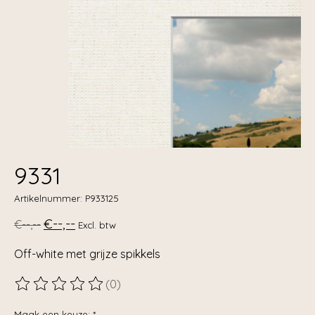
9331
Artikelnummer: P933125
€--,--
€--,--
Excl. btw
Off-white met grijze spikkels
(0)
De beoordeling van dit product is
0
van de 5
Maak een keuze:
*