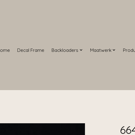
Home
Decal Frame
Backloaders
Maatwerk
Prod
66