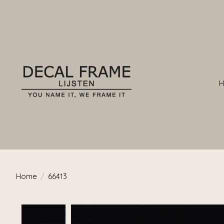
Home
/
66413
Product image slideshow Items