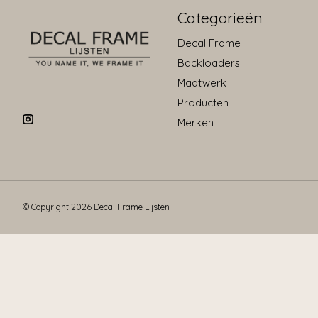
Categorieën
Decal Frame
Backloaders
Maatwerk
Producten
Merken
© Copyright 2026 Decal Frame Lijsten