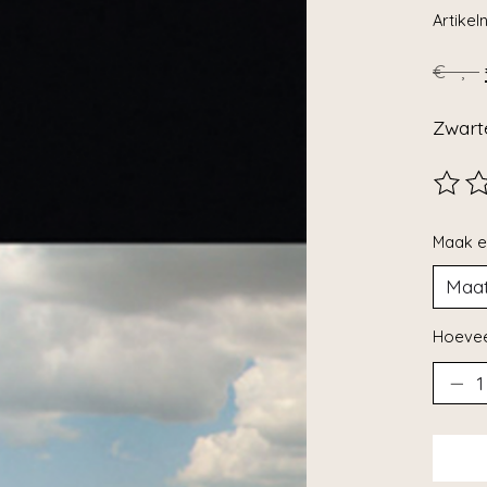
Artike
€--,--
Zwart
De beo
Maak e
Hoevee