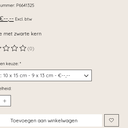
lnummer: P6641325
€--,--
Excl. btw
e met zwarte kern
(0)
ordeling van dit product is
0
van de 5
en keuze:
*
lheid:
Toevoegen aan winkelwagen