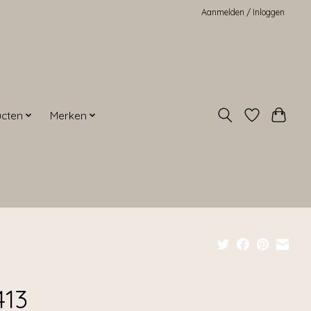
Aanmelden / Inloggen
ucten
Merken
413