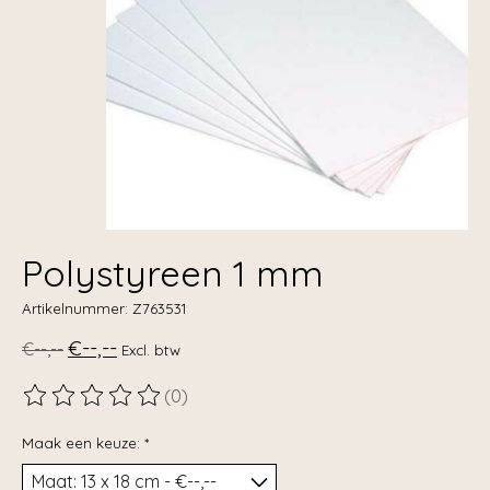
Polystyreen 1 mm
Artikelnummer: Z763531
€--,--
€--,--
Excl. btw
(0)
De beoordeling van dit product is
0
van de 5
Maak een keuze:
*