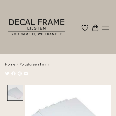
Verlanglijst
Winkelwag
Home
/
Polystyreen 1 mm
Product image slideshow Items