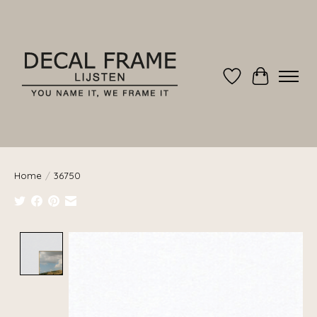
Verlanglijst
Winkelwag
Home
/
36750
Product image slideshow Items