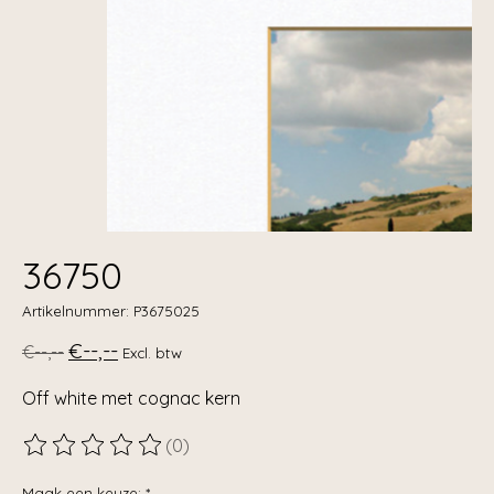
36750
Artikelnummer: P3675025
€--,--
€--,--
Excl. btw
Off white met cognac kern
(0)
De beoordeling van dit product is
0
van de 5
Maak een keuze:
*