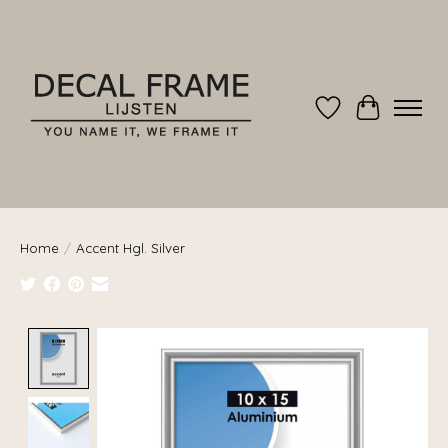
Verlanglijst
Winkelwag
Home
/
Accent Hgl. Silver
Product image slideshow Items