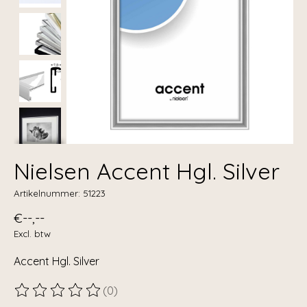
Nielsen Accent Hgl. Silver
Artikelnummer: 51223
€--,--
Excl. btw
Accent Hgl. Silver
(0)
De beoordeling van dit product is
0
van de 5