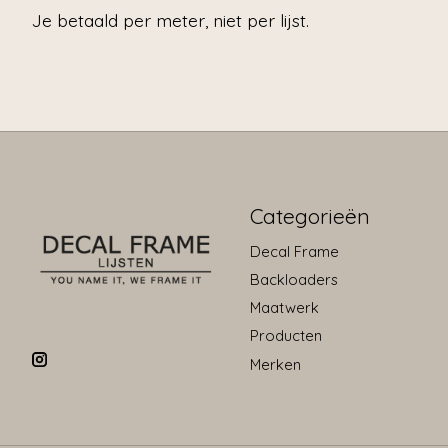
Je betaald per meter, niet per lijst.
Categorieën
Decal Frame
Backloaders
Maatwerk
Producten
Merken