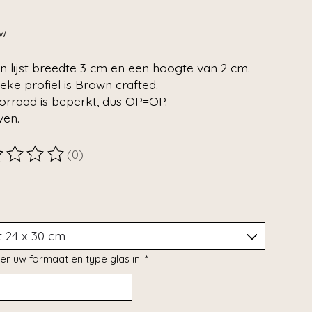
tw
n lijst breedte 3 cm en een hoogte van 2 cm.
ieke profiel is Brown crafted.
orraad is beperkt, dus OP=OP.
ven.
(0)
ordeling van dit product is
0
van de 5
er uw formaat en type glas in:
*