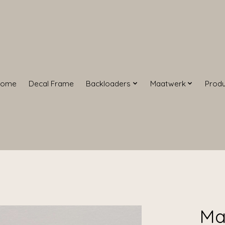
Home
Decal Frame
Backloaders
Maatwerk
Prod
Ma