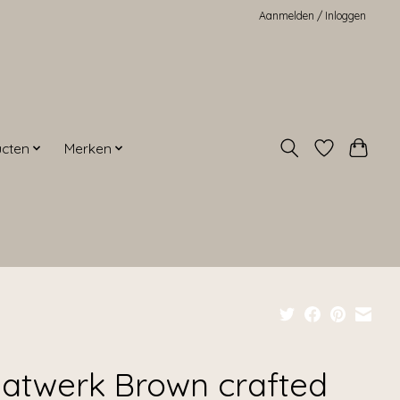
Aanmelden / Inloggen
ucten
Merken
atwerk Brown crafted