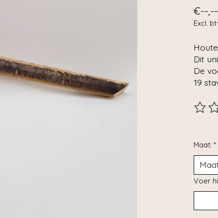
€--,--
Excl. b
Houte
Dit un
De vo
19 sta
De beo
Maat:
*
Voer hi