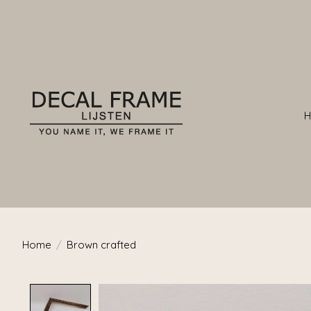
Home
/
Brown crafted
Product image slideshow Items